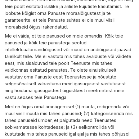
teie poolt esitatud isiklike ja äriliste kujutiste kasutamist. Te
loobute kõigist oma Panuste moraalõigustest ja te
garanteerite, et teie Panuste suhtes ei ole muul viisil
moraalseid õigusi rakendatud.
Me ei väida, et teie panused on meie omandis. Kõik teie
panused ja kõik teie panustega seotud
intellektuaalomandiõigused või muud omandiõigused jäävad
täielikult teile. Me ei vastuta mis tahes avalduste või väidete
eest, mis sisalduvad teie poolt Teenuste mis tahes
valdkonnas esitatud panustes. Te olete ainuisikuliselt
vastutav oma Panuste eest Teenustesse ja nõustute
selgesõnaliselt vabastama meid igasugusest vastutusest
ning hoiduma igasugustest õiguslikest meetmetest meie
vastu seoses teie Panustega.
Meil on õigus omal äranägemisel (1) muuta, redigeerida või
muul viisil muuta mis tahes panuseid; (2) kategoriseerida mis
tahes panuseid ümber, et paigutada need Teenustes
sobivamatesse kohtadesse; ja (3) eelkontrollida või
kustutada mis tahes panuseid igal ajal ja mis tahes põhjusel