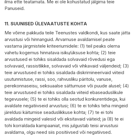
ilma ette teatamata. Me ei ole kohustatud jälgima teie
Panuseid.
11.
SUUNISED ÜLEVAATUSTE KOHTA
Me võime pakkuda teile Teenustes valdkondi, kus saate jätta
arvustusi või hinnanguid. Arvamuse avaldamisel peate
vastama järgmistele kriteeriumidele: (1) teil peaks olema
vahetu kogemus hinnatava isiku/üksuse kohta; (2) teie
arvustused ei tohiks sisaldada solvavaid rõvedusi ega
solvavaid, rassistlikke, solvavaid või vihkavaid väljendeid; (3)
teie arvustused ei tohiks sisaldada diskrimineerivaid viiteid
usutunnistuse, rassi, soo, rahvusliku päritolu, vanuse,
perekonnaseisu, seksuaalse sättumuse või puude alusel; (4)
teie arvustused ei tohiks sisaldada viiteid ebaseaduslikule
tegevusele; (5) te ei tohiks olla seotud konkurentidega, kui
avaldate negatiivseid arvustusi; (6) te ei tohiks teha mingeid
järeldusi käitumise seaduslikkuse kohta; (7) te ei tohi
avaldada mingeid valesid või eksitavaid väiteid; ja (8) te ei
tohi korraldada kampaaniat, mis julgustab teisi arvustusi
avaldama, olgu need siis positiivsed või negatiivsed.