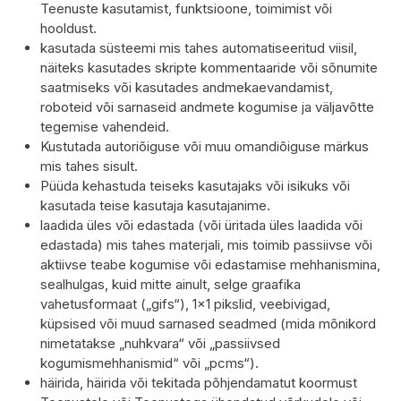
Teenuste kasutamist, funktsioone, toimimist või
hooldust.
kasutada süsteemi mis tahes automatiseeritud viisil,
näiteks kasutades skripte kommentaaride või sõnumite
saatmiseks või kasutades andmekaevandamist,
roboteid või sarnaseid andmete kogumise ja väljavõtte
tegemise vahendeid.
Kustutada autoriõiguse või muu omandiõiguse märkus
mis tahes sisult.
Püüda kehastuda teiseks kasutajaks või isikuks või
kasutada teise kasutaja kasutajanime.
laadida üles või edastada (või üritada üles laadida või
edastada) mis tahes materjali, mis toimib passiivse või
aktiivse teabe kogumise või edastamise mehhanismina,
sealhulgas, kuid mitte ainult, selge graafika
vahetusformaat („gifs“), 1×1 pikslid, veebivigad,
küpsised või muud sarnased seadmed (mida mõnikord
nimetatakse „nuhkvara“ või „passiivsed
kogumismehhanismid“ või „pcms“).
häirida, häirida või tekitada põhjendamatut koormust