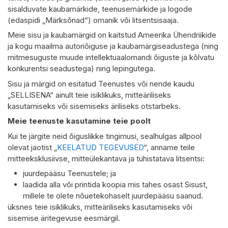
sisalduvate kaubamärkide, teenusemärkide ja logode
(edaspidi „Märksõnad“) omanik või litsentsisaaja.
Meie sisu ja kaubamärgid on kaitstud Ameerika Ühendriikide
ja kogu maailma autoriõiguse ja kaubamärgiseadustega (ning
mitmesuguste muude intellektuaalomandi õiguste ja kõlvatu
konkurentsi seadustega) ning lepingutega.
Sisu ja märgid on esitatud Teenustes või nende kaudu
„SELLISENA“ ainult teie isiklikuks, mitteäriliseks
kasutamiseks või sisemiseks äriliseks otstarbeks.
Meie teenuste kasutamine teie poolt
Kui te järgite neid õiguslikke tingimusi, sealhulgas allpool
olevat jaotist „
KEELATUD TEGEVUSED
“, anname teile
mitteeksklusiivse, mitteülekantava ja tühistatava litsentsi:
juurdepääsu Teenustele; ja
laadida alla või printida koopia mis tahes osast Sisust,
millele te olete nõuetekohaselt juurdepääsu saanud.
üksnes teie isiklikuks, mitteäriliseks kasutamiseks või
sisemise äritegevuse eesmärgil.