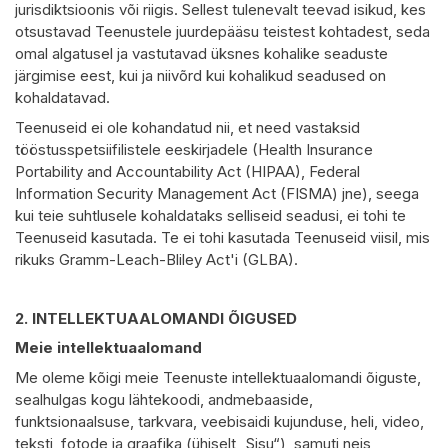
jurisdiktsioonis või riigis. Sellest tulenevalt teevad isikud, kes
otsustavad Teenustele juurdepääsu teistest kohtadest, seda
omal algatusel ja vastutavad üksnes kohalike seaduste
järgimise eest, kui ja niivõrd kui kohalikud seadused on
kohaldatavad.
Teenuseid ei ole kohandatud nii, et need vastaksid
tööstusspetsiifilistele eeskirjadele (Health Insurance
Portability and Accountability Act (HIPAA), Federal
Information Security Management Act (FISMA) jne), seega
kui teie suhtlusele kohaldataks selliseid seadusi, ei tohi te
Teenuseid kasutada. Te ei tohi kasutada Teenuseid viisil, mis
rikuks Gramm-Leach-Bliley Act'i (GLBA).
2.
INTELLEKTUAALOMANDI ÕIGUSED
Meie intellektuaalomand
Me oleme kõigi meie Teenuste intellektuaalomandi õiguste,
sealhulgas kogu lähtekoodi, andmebaaside,
funktsionaalsuse, tarkvara, veebisaidi kujunduse, heli, video,
teksti, fotode ja graafika (ühiselt „Sisu“), samuti neis