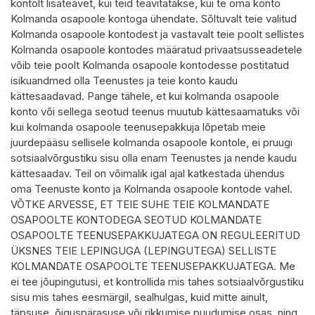
kontolt lisateavet, kui teid teavitatakse, kui te oma konto
Kolmanda osapoole kontoga ühendate. Sõltuvalt teie valitud
Kolmanda osapoole kontodest ja vastavalt teie poolt sellistes
Kolmanda osapoole kontodes määratud privaatsusseadetele
võib teie poolt Kolmanda osapoole kontodesse postitatud
isikuandmed olla Teenustes ja teie konto kaudu
kättesaadavad. Pange tähele, et kui kolmanda osapoole
konto või sellega seotud teenus muutub kättesaamatuks või
kui kolmanda osapoole teenusepakkuja lõpetab meie
juurdepääsu sellisele kolmanda osapoole kontole, ei pruugi
sotsiaalvõrgustiku sisu olla enam Teenustes ja nende kaudu
kättesaadav. Teil on võimalik igal ajal katkestada ühendus
oma Teenuste konto ja Kolmanda osapoole kontode vahel.
VÕTKE ARVESSE, ET TEIE SUHE TEIE KOLMANDATE
OSAPOOLTE KONTODEGA SEOTUD KOLMANDATE
OSAPOOLTE TEENUSEPAKKUJATEGA ON REGULEERITUD
ÜKSNES TEIE LEPINGUGA (LEPINGUTEGA) SELLISTE
KOLMANDATE OSAPOOLTE TEENUSEPAKKUJATEGA. Me
ei tee jõupingutusi, et kontrollida mis tahes sotsiaalvõrgustiku
sisu mis tahes eesmärgil, sealhulgas, kuid mitte ainult,
täpsuse, õiguspärasuse või rikkumise puudumise osas, ning