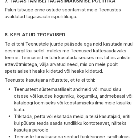
7.
TAGASTAMISE/TAGASIMAKSMISE POLIITIKA
Palun tutvuge enne ostude sooritamist meie Teenustes
avaldatud tagasisaatmispoliitikaga.
8.
KEELATUD TEGEVUSED
Te ei tohi Teenustele juurde pääseda ega neid kasutada muul
eesmärgil kui sellel, milleks me Teenused kättesaadavaks
teeme. Teenuseid ei tohi kasutada seoses mis tahes äriliste
ettevõtmistega, välja arvatud need, mis on meie poolt
spetsiaalselt heaks kiidetud või heaks kiidetud.
Teenuste kasutajana nõustute, et te ei tohi:
Teenustest süstemaatiliselt andmeid või muud sisu
otsese või kaudse kogumiku, kogumiku, andmebaasi või
kataloogi loomiseks või koostamiseks ilma meie kirjaliku
loata.
Trikitada, petta või eksitada meid ja teisi kasutajaid, eriti
kui püüate teada saada tundlikku kontoteavet, näiteks
kasutaja paroole.
Teenuste turvalisusega seotud funktsioone, sealhulgas