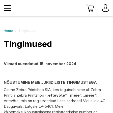
Home
Tingimused
Tingimused
Viimati uuendatud
15. november 2024
NÕUSTUMINE MEIE JURIIDILISTE TINGIMUSTEGA
Oleme Zebra Printshop SIA, kes tegutseb nime all Zebra
Print ja Zebra Printshop („
ettevõte
“, „
meie
“, „
meie
“),
ettevõte, mis on registreeritud Lätis aadressil Vidus iela 4C,
Daugavpils, Latgale LV-5401. Meie
käibemaksukohustuslasena registreerimise number on