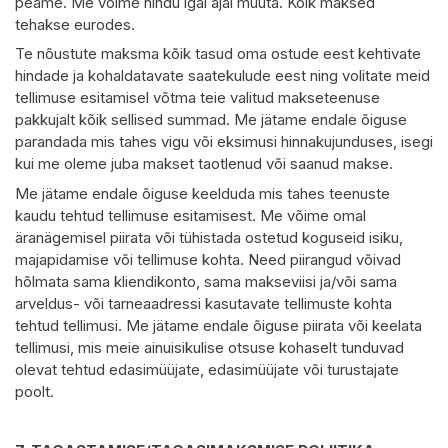
peame. Me võime hindu igal ajal muuta. Kõik maksed
tehakse eurodes.
Te nõustute maksma kõik tasud oma ostude eest kehtivate
hindade ja kohaldatavate saatekulude eest ning volitate meid
tellimuse esitamisel võtma teie valitud makseteenuse
pakkujalt kõik sellised summad. Me jätame endale õiguse
parandada mis tahes vigu või eksimusi hinnakujunduses, isegi
kui me oleme juba makset taotlenud või saanud makse.
Me jätame endale õiguse keelduda mis tahes teenuste
kaudu tehtud tellimuse esitamisest. Me võime omal
äranägemisel piirata või tühistada ostetud koguseid isiku,
majapidamise või tellimuse kohta. Need piirangud võivad
hõlmata sama kliendikonto, sama makseviisi ja/või sama
arveldus- või tarneaadressi kasutavate tellimuste kohta
tehtud tellimusi. Me jätame endale õiguse piirata või keelata
tellimusi, mis meie ainuisikulise otsuse kohaselt tunduvad
olevat tehtud edasimüüjate, edasimüüjate või turustajate
poolt.