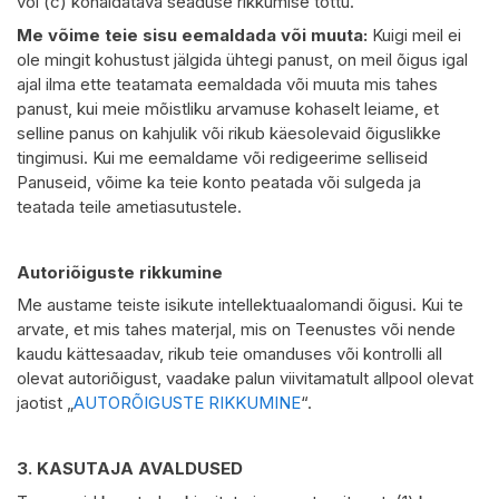
või (c) kohaldatava seaduse rikkumise tõttu.
Me võime teie sisu eemaldada või muuta:
Kuigi meil ei
ole mingit kohustust jälgida ühtegi panust, on meil õigus igal
ajal ilma ette teatamata eemaldada või muuta mis tahes
panust, kui meie mõistliku arvamuse kohaselt leiame, et
selline panus on kahjulik või rikub käesolevaid õiguslikke
tingimusi. Kui me eemaldame või redigeerime selliseid
Panuseid, võime ka teie konto peatada või sulgeda ja
teatada teile ametiasutustele.
Autoriõiguste rikkumine
Me austame teiste isikute intellektuaalomandi õigusi. Kui te
arvate, et mis tahes materjal, mis on Teenustes või nende
kaudu kättesaadav, rikub teie omanduses või kontrolli all
olevat autoriõigust, vaadake palun viivitamatult allpool olevat
jaotist „
AUTORÕIGUSTE RIKKUMINE
“.
3.
KASUTAJA AVALDUSED