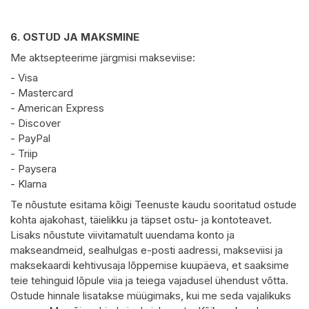
6.
OSTUD JA MAKSMINE
Me aktsepteerime järgmisi makseviise:
- Visa
- Mastercard
- American Express
- Discover
- PayPal
- Triip
- Paysera
- Klarna
Te nõustute esitama kõigi Teenuste kaudu sooritatud ostude
kohta ajakohast, täielikku ja täpset ostu- ja kontoteavet.
Lisaks nõustute viivitamatult uuendama konto ja
makseandmeid, sealhulgas e-posti aadressi, makseviisi ja
maksekaardi kehtivusaja lõppemise kuupäeva, et saaksime
teie tehinguid lõpule viia ja teiega vajadusel ühendust võtta.
Ostude hinnale lisatakse müügimaks, kui me seda vajalikuks