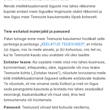
Nende intellektuaalomandi õiguste mis tahes rikkumine
kujutab endast meie õiguslike tingimuste olulist rikkumist ja
teie õigus meie Teenuste kasutamiseks lõpeb koheselt.
Teie esitatud materjalid ja panused
Palun tutvuge enne meie Teenuste kasutamist hoolikalt selle
jaotisega ja jaotisega „
KEELATUD TEGEVUSED
“, et mõista
(a) õigusi, mis te meile annate, ja (b) kohustusi, mis teil on,
kui te Teenuste kaudu sisu avaldate või üles laadite.
Esitatav teave:
Kui saadate meile otse mis tahes küsimuse,
kommentaari, ettepaneku, idee, tagasiside või muu teabe
Teenuste kohta („Esitatav teave“), nõustute loovutama meile
kõik intellektuaalomandi õigused sellisele esitatavale teabele.
Te nõustute, et me omame seda Esitlust ja meil on õigus
seda piiranguteta kasutada ja levitada mis tahes seaduslikul
eesmärgil, kaubanduslikul või muul viisil, ilma teid
tunnustamata või hüvitamata.
Panused:
Teenused võivad teid kutsuda vestlema,