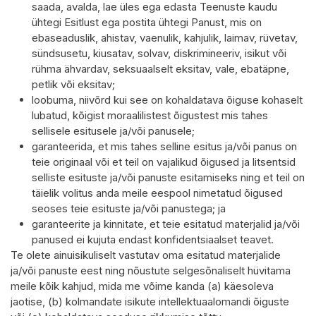
saada, avalda, lae üles ega edasta Teenuste kaudu
ühtegi Esitlust ega postita ühtegi Panust, mis on
ebaseaduslik, ahistav, vaenulik, kahjulik, laimav, rüvetav,
sündsusetu, kiusatav, solvav, diskrimineeriv, isikut või
rühma ähvardav, seksuaalselt eksitav, vale, ebatäpne,
petlik või eksitav;
loobuma, niivõrd kui see on kohaldatava õiguse kohaselt
lubatud, kõigist moraalilistest õigustest mis tahes
sellisele esitusele ja/või panusele;
garanteerida, et mis tahes selline esitus ja/või panus on
teie originaal või et teil on vajalikud õigused ja litsentsid
selliste esituste ja/või panuste esitamiseks ning et teil on
täielik volitus anda meile eespool nimetatud õigused
seoses teie esituste ja/või panustega; ja
garanteerite ja kinnitate, et teie esitatud materjalid ja/või
panused ei kujuta endast konfidentsiaalset teavet.
Te olete ainuisikuliselt vastutav oma esitatud materjalide
ja/või panuste eest ning nõustute selgesõnaliselt hüvitama
meile kõik kahjud, mida me võime kanda (a) käesoleva
jaotise, (b) kolmandate isikute intellektuaalomandi õiguste