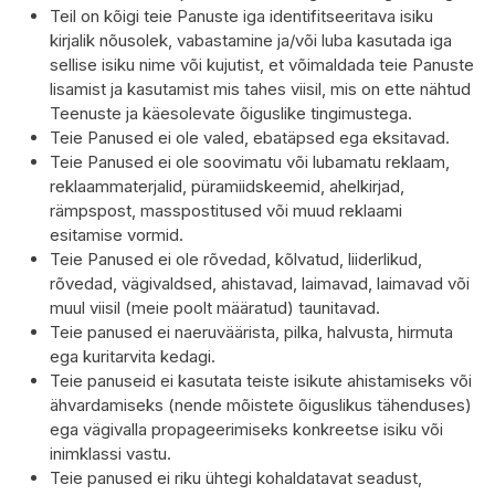
Teil on kõigi teie Panuste iga identifitseeritava isiku
kirjalik nõusolek, vabastamine ja/või luba kasutada iga
sellise isiku nime või kujutist, et võimaldada teie Panuste
lisamist ja kasutamist mis tahes viisil, mis on ette nähtud
Teenuste ja käesolevate õiguslike tingimustega.
Teie Panused ei ole valed, ebatäpsed ega eksitavad.
Teie Panused ei ole soovimatu või lubamatu reklaam,
reklaammaterjalid, püramiidskeemid, ahelkirjad,
rämpspost, masspostitused või muud reklaami
esitamise vormid.
Teie Panused ei ole rõvedad, kõlvatud, liiderlikud,
rõvedad, vägivaldsed, ahistavad, laimavad, laimavad või
muul viisil (meie poolt määratud) taunitavad.
Teie panused ei naeruväärista, pilka, halvusta, hirmuta
ega kuritarvita kedagi.
Teie panuseid ei kasutata teiste isikute ahistamiseks või
ähvardamiseks (nende mõistete õiguslikus tähenduses)
ega vägivalla propageerimiseks konkreetse isiku või
inimklassi vastu.
Teie panused ei riku ühtegi kohaldatavat seadust,