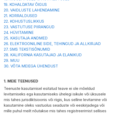
19.
KOHALDATAV ÕIGUS
20.
VAIDLUSTE LAHENDAMINE
21.
KORRALDUSED
22.
KOHUSTUSLIKKUS
23.
VASTUTUSE PIIRANGUD
24.
HÜVITAMINE
25.
KASUTAJA ANDMED
26.
ELEKTROONILINE SIDE, TEHINGUD JA ALLKIRJAD
27.
SMS TEKSTISÕNUMID
28.
KALIFORNIA KASUTAJAD JA ELANIKUD
29.
MUU
30.
VÕTA MEIEGA ÜHENDUST
1.
MEIE TEENUSED
Teenuste kasutamisel esitatud teave ei ole mõeldud
levitamiseks ega kasutamiseks ühelegi isikule või üksusele
mis tahes jurisdiktsioonis või riigis, kus selline levitamine või
kasutamine oleks vastuolus seaduste või eeskirjadega või
mille puhul meilt nõutakse mis tahes registreerimist sellises