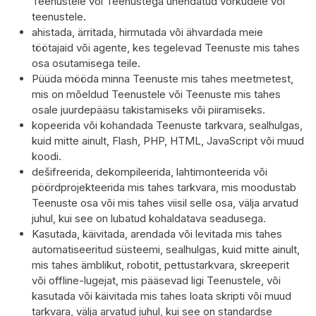
Teenustele või Teenustega ühendatud võrkudele või
teenustele.
ahistada, ärritada, hirmutada või ähvardada meie
töötajaid või agente, kes tegelevad Teenuste mis tahes
osa osutamisega teile.
Püüda mööda minna Teenuste mis tahes meetmetest,
mis on mõeldud Teenustele või Teenuste mis tahes
osale juurdepääsu takistamiseks või piiramiseks.
kopeerida või kohandada Teenuste tarkvara, sealhulgas,
kuid mitte ainult, Flash, PHP, HTML, JavaScript või muud
koodi.
dešifreerida, dekompileerida, lahtimonteerida või
pöördprojekteerida mis tahes tarkvara, mis moodustab
Teenuste osa või mis tahes viisil selle osa, välja arvatud
juhul, kui see on lubatud kohaldatava seadusega.
Kasutada, käivitada, arendada või levitada mis tahes
automatiseeritud süsteemi, sealhulgas, kuid mitte ainult,
mis tahes ämblikut, robotit, pettustarkvara, skreeperit
või offline-lugejat, mis pääsevad ligi Teenustele, või
kasutada või käivitada mis tahes loata skripti või muud
tarkvara, välja arvatud juhul, kui see on standardse