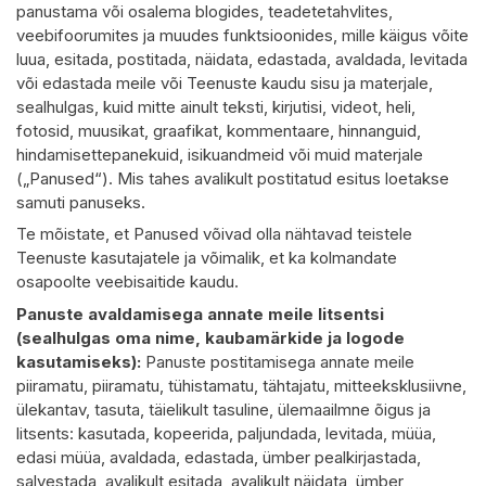
panustama või osalema blogides, teadetetahvlites,
veebifoorumites ja muudes funktsioonides, mille käigus võite
luua, esitada, postitada, näidata, edastada, avaldada, levitada
või edastada meile või Teenuste kaudu sisu ja materjale,
sealhulgas, kuid mitte ainult teksti, kirjutisi, videot, heli,
fotosid, muusikat, graafikat, kommentaare, hinnanguid,
hindamisettepanekuid, isikuandmeid või muid materjale
(„Panused“). Mis tahes avalikult postitatud esitus loetakse
samuti panuseks.
Te mõistate, et Panused võivad olla nähtavad teistele
Teenuste kasutajatele ja võimalik, et ka kolmandate
osapoolte veebisaitide kaudu.
Panuste avaldamisega annate meile litsentsi
(sealhulgas oma nime, kaubamärkide ja logode
kasutamiseks):
Panuste postitamisega annate meile
piiramatu, piiramatu, tühistamatu, tähtajatu, mitteeksklusiivne,
ülekantav, tasuta, täielikult tasuline, ülemaailmne õigus ja
litsents: kasutada, kopeerida, paljundada, levitada, müüa,
edasi müüa, avaldada, edastada, ümber pealkirjastada,
salvestada, avalikult esitada, avalikult näidata, ümber