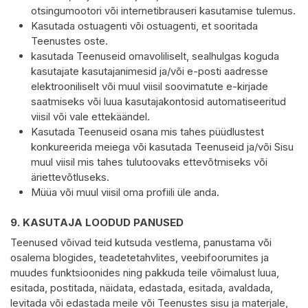
otsingumootori või internetibrauseri kasutamise tulemus.
Kasutada ostuagenti või ostuagenti, et sooritada
Teenustes oste.
kasutada Teenuseid omavoliliselt, sealhulgas koguda
kasutajate kasutajanimesid ja/või e-posti aadresse
elektrooniliselt või muul viisil soovimatute e-kirjade
saatmiseks või luua kasutajakontosid automatiseeritud
viisil või vale ettekäändel.
Kasutada Teenuseid osana mis tahes püüdlustest
konkureerida meiega või kasutada Teenuseid ja/või Sisu
muul viisil mis tahes tulutoovaks ettevõtmiseks või
äriettevõtluseks.
Müüa või muul viisil oma profiili üle anda.
9.
KASUTAJA LOODUD PANUSED
Teenused võivad teid kutsuda vestlema, panustama või
osalema blogides, teadetetahvlites, veebifoorumites ja
muudes funktsioonides ning pakkuda teile võimalust luua,
esitada, postitada, näidata, edastada, esitada, avaldada,
levitada või edastada meile või Teenustes sisu ja materjale,