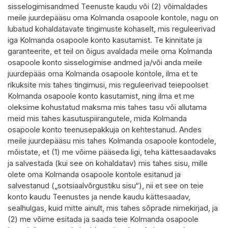
sisselogimisandmed Teenuste kaudu või (2) võimaldades
meile juurdepääsu oma Kolmanda osapoole kontole, nagu on
lubatud kohaldatavate tingimuste kohaselt, mis reguleerivad
iga Kolmanda osapoole konto kasutamist. Te kinnitate ja
garanteerite, et teil on õigus avaldada meile oma Kolmanda
osapoole konto sisselogimise andmed ja/või anda meile
juurdepääs oma Kolmanda osapoole kontole, ilma et te
rikuksite mis tahes tingimusi, mis reguleerivad teiepoolset
Kolmanda osapoole konto kasutamist, ning ilma et me
oleksime kohustatud maksma mis tahes tasu või allutama
meid mis tahes kasutuspiirangutele, mida Kolmanda
osapoole konto teenusepakkuja on kehtestanud. Andes
meile juurdepääsu mis tahes Kolmanda osapoole kontodele,
mõistate, et (1) me võime pääseda ligi, teha kättesaadavaks
ja salvestada (kui see on kohaldatav) mis tahes sisu, mille
olete oma Kolmanda osapoole kontole esitanud ja
salvestanud („sotsiaalvõrgustiku sisu“), nii et see on teie
konto kaudu Teenustes ja nende kaudu kättesaadav,
sealhulgas, kuid mitte ainult, mis tahes sõprade nimekirjad, ja
(2) me võime esitada ja saada teie Kolmanda osapoole