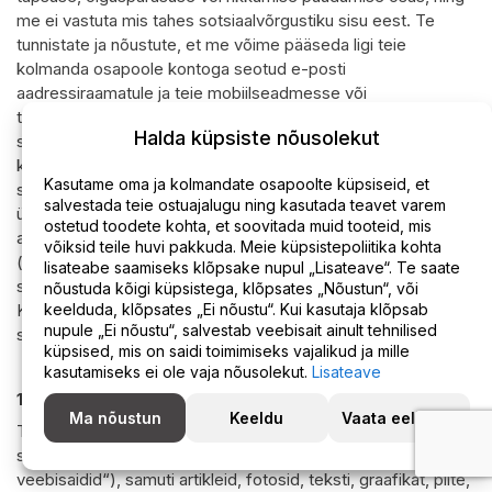
me ei vastuta mis tahes sotsiaalvõrgustiku sisu eest. Te
tunnistate ja nõustute, et me võime pääseda ligi teie
kolmanda osapoole kontoga seotud e-posti
aadressiraamatule ja teie mobiilseadmesse või
tahvelarvutisse salvestatud kontaktide nimekirjale üksnes
Halda küpsiste nõusolekut
selleks, et tuvastada ja teavitada teid nendest kontaktidest,
kes on samuti registreerunud Teenuste kasutamiseks. Te
Kasutame oma ja kolmandate osapoolte küpsiseid, et
saate Teenuste ja oma Kolmanda osapoole konto vahelise
salvestada teie ostuajalugu ning kasutada teavet varem
ühenduse deaktiveerida, võttes meiega ühendust, kasutades
ostetud toodete kohta, et soovitada muid tooteid, mis
allpool toodud kontaktandmeid või oma konto seadete kaudu
võiksid teile huvi pakkuda. Meie küpsistepoliitika kohta
(kui see on kohaldatav). Me püüame kustutada kõik meie
lisateabe saamiseks klõpsake nupul „Lisateave“. Te saate
serveritesse salvestatud andmed, mis on saadud sellise
nõustuda kõigi küpsistega, klõpsates „Nõustun“, või
Kolmanda osapoole konto kaudu, välja arvatud teie kontoga
keelduda, klõpsates „Ei nõustu“. Kui kasutaja klõpsab
nupule „Ei nõustu“, salvestab veebisait ainult tehnilised
seotud kasutajanimi ja profiilipilt.
küpsised, mis on saidi toimimiseks vajalikud ja mille
kasutamiseks ei ole vaja nõusolekut.
Lisateave
13.
KOLMANDA OSAPOOLE VEEBISAIDID JA SISU
Ma nõustun
Keeldu
Vaata eelistusi
Teenused võivad sisaldada (või teile võidakse Saidi kaudu
saata) linke teistele veebisaitidele („Kolmandate isikute
veebisaidid“), samuti artikleid, fotosid, teksti, graafikat, pilte,