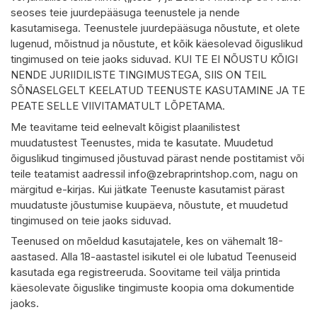
seoses teie juurdepääsuga teenustele ja nende
kasutamisega. Teenustele juurdepääsuga nõustute, et olete
lugenud, mõistnud ja nõustute, et kõik käesolevad õiguslikud
tingimused on teie jaoks siduvad. KUI TE EI NÕUSTU KÕIGI
NENDE JURIIDILISTE TINGIMUSTEGA, SIIS ON TEIL
SÕNASELGELT KEELATUD TEENUSTE KASUTAMINE JA TE
PEATE SELLE VIIVITAMATULT LÕPETAMA.
Me teavitame teid eelnevalt kõigist plaanilistest
muudatustest Teenustes, mida te kasutate. Muudetud
õiguslikud tingimused jõustuvad pärast nende postitamist või
teile teatamist aadressil
info@zebraprintshop.com
, nagu on
märgitud e-kirjas. Kui jätkate Teenuste kasutamist pärast
muudatuste jõustumise kuupäeva, nõustute, et muudetud
tingimused on teie jaoks siduvad.
Teenused on mõeldud kasutajatele, kes on vähemalt 18-
aastased. Alla 18-aastastel isikutel ei ole lubatud Teenuseid
kasutada ega registreeruda. Soovitame teil välja printida
käesolevate õiguslike tingimuste koopia oma dokumentide
jaoks.