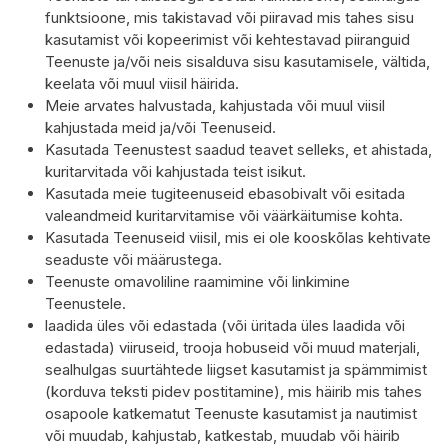
funktsioone, mis takistavad või piiravad mis tahes sisu
kasutamist või kopeerimist või kehtestavad piiranguid
Teenuste ja/või neis sisalduva sisu kasutamisele, vältida,
keelata või muul viisil häirida.
Meie arvates halvustada, kahjustada või muul viisil
kahjustada meid ja/või Teenuseid.
Kasutada Teenustest saadud teavet selleks, et ahistada,
kuritarvitada või kahjustada teist isikut.
Kasutada meie tugiteenuseid ebasobivalt või esitada
valeandmeid kuritarvitamise või väärkäitumise kohta.
Kasutada Teenuseid viisil, mis ei ole kooskõlas kehtivate
seaduste või määrustega.
Teenuste omavoliline raamimine või linkimine
Teenustele.
laadida üles või edastada (või üritada üles laadida või
edastada) viiruseid, trooja hobuseid või muud materjali,
sealhulgas suurtähtede liigset kasutamist ja spämmimist
(korduva teksti pidev postitamine), mis häirib mis tahes
osapoole katkematut Teenuste kasutamist ja nautimist
või muudab, kahjustab, katkestab, muudab või häirib