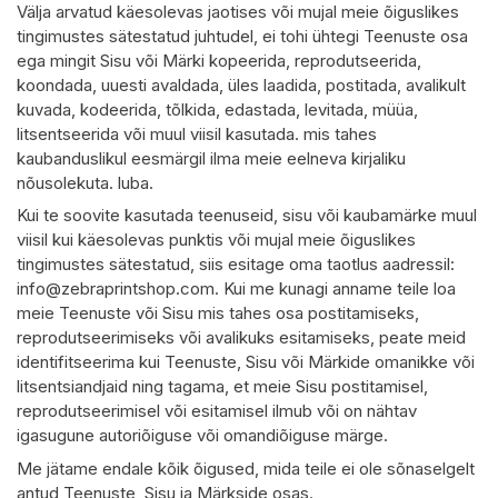
Välja arvatud käesolevas jaotises või mujal meie õiguslikes
tingimustes sätestatud juhtudel, ei tohi ühtegi Teenuste osa
ega mingit Sisu või Märki kopeerida, reprodutseerida,
koondada, uuesti avaldada, üles laadida, postitada, avalikult
kuvada, kodeerida, tõlkida, edastada, levitada, müüa,
litsentseerida või muul viisil kasutada. mis tahes
kaubanduslikul eesmärgil ilma meie eelneva kirjaliku
nõusolekuta. luba.
Kui te soovite kasutada teenuseid, sisu või kaubamärke muul
viisil kui käesolevas punktis või mujal meie õiguslikes
tingimustes sätestatud, siis esitage oma taotlus aadressil:
info@zebraprintshop.com
. Kui me kunagi anname teile loa
meie Teenuste või Sisu mis tahes osa postitamiseks,
reprodutseerimiseks või avalikuks esitamiseks, peate meid
identifitseerima kui Teenuste, Sisu või Märkide omanikke või
litsentsiandjaid ning tagama, et meie Sisu postitamisel,
reprodutseerimisel või esitamisel ilmub või on nähtav
igasugune autoriõiguse või omandiõiguse märge.
Me jätame endale kõik õigused, mida teile ei ole sõnaselgelt
antud Teenuste, Sisu ja Märkside osas.