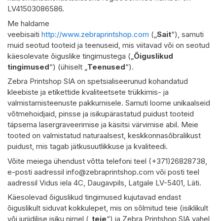
LV41503086586.
Me haldame
veebisaiti
http://www.zebraprintshop.com
(„
Sait
“), samuti
muid seotud tooteid ja teenuseid, mis viitavad või on seotud
käesolevate õiguslike tingimustega („
Õiguslikud
tingimused
“) (ühiselt „
Teenused
“).
Zebra Printshop SIA on spetsialiseerunud kohandatud
kleebiste ja etikettide kvaliteetsete trükkimis- ja
valmistamisteenuste pakkumisele. Samuti loome unikaalseid
võtmehoidjaid, pinsse ja isikupärastatud puidust tooteid
täpsema lasergraveerimise ja käsitsi värvimise abil. Meie
tooted on valmistatud naturaalsest, keskkonnasõbralikust
puidust, mis tagab jätkusuutlikkuse ja kvaliteedi.
Võite meiega ühendust võtta telefoni teel (+371)26828738,
e-posti aadressil
info@zebraprintshop.com
või posti teel
aadressil Vidus iela 4C, Daugavpils, Latgale LV-5401, Läti.
Käesolevad õiguslikud tingimused kujutavad endast
õiguslikult siduvat kokkulepet, mis on sõlmitud teie (isiklikult
või juriidilise isiku nimel („
teie
“) ja Zebra Printshop SIA vahel