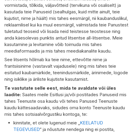
vormistada, tõlkida, väljavõtteid (tervikuna või osaliselt) ja
kasutada teie Panuseid (sealhulgas, kuid mitte ainult, teie
kujutist, nime ja häält) mis tahes eesmärgil, nii kaubanduslikul,
reklaamilisel kui ka muul eesmärgil, valmistada teie Panustest
tuletatud teoseid või lisada neid teistesse teostesse ning
anda käesolevas punktis antud litsentse all-litsentse. Meie
kasutamine ja levitamine võib toimuda mis tahes
meediaformaadis ja mis tahes meediakanalite kaudu.
See litsents hõlmab ka teie nime, ettevõtte nime ja
frantsiisinime (vastavalt vajadusele) ning mis tahes teie
esitatud kaubamärkide, teenindusmärkide, ärinimede, logode
ning isiklike ja äriliste kujutiste kasutamist.
Te vastutate selle eest, mida te avaldate või üles
laadite:
Saates meile Esitlusi ja/või postitades Panuseid mis
tahes Teenuste osa kaudu või tehes Panused Teenuste
kaudu kättesaadavaks, sidudes oma konto Teenuste kaudu
mis tahes sotsiaalvõrgustiku kontoga, te:
kinnitate, et olete lugenud meie „
KEELATUD
TEGEVUSED
“ ja nõustute nendega ning ei postita,