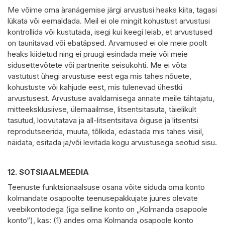
Me võime oma äranägemise järgi arvustusi heaks kiita, tagasi
lükata või eemaldada. Meil ei ole mingit kohustust arvustusi
kontrollida või kustutada, isegi kui keegi leiab, et arvustused
on taunitavad või ebatäpsed. Arvamused ei ole meie poolt
heaks kiidetud ning ei pruugi esindada meie või meie
sidusettevõtete või partnerite seisukohti. Me ei võta
vastutust ühegi arvustuse eest ega mis tahes nõuete,
kohustuste või kahjude eest, mis tulenevad ühestki
arvustusest. Arvustuse avaldamisega annate meile tähtajatu,
mitteeksklusiivse, ülemaailmse, litsentsitasuta, täielikult
tasutud, loovutatava ja all-litsentsitava õiguse ja litsentsi
reprodutseerida, muuta, tõlkida, edastada mis tahes viisil,
näidata, esitada ja/või levitada kogu arvustusega seotud sisu.
12.
SOTSIAALMEEDIA
Teenuste funktsionaalsuse osana võite siduda oma konto
kolmandate osapoolte teenusepakkujate juures olevate
veebikontodega (iga selline konto on „Kolmanda osapoole
konto“), kas: (1) andes oma Kolmanda osapoole konto