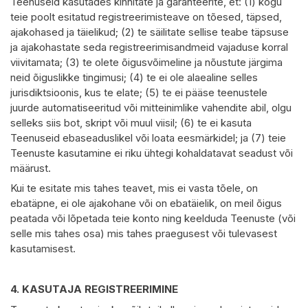
Teenuseid kasutades kinnitate ja garanteerite, et: (1) kogu
teie poolt esitatud registreerimisteave on tõesed, täpsed,
ajakohased ja täielikud; (2) te säilitate sellise teabe täpsuse
ja ajakohastate seda registreerimisandmeid vajaduse korral
viivitamata; (3) te olete õigusvõimeline ja nõustute järgima
neid õiguslikke tingimusi; (4) te ei ole alaealine selles
jurisdiktsioonis, kus te elate; (5) te ei pääse teenustele
juurde automatiseeritud või mitteinimlike vahendite abil, olgu
selleks siis bot, skript või muul viisil; (6) te ei kasuta
Teenuseid ebaseaduslikel või loata eesmärkidel; ja (7) teie
Teenuste kasutamine ei riku ühtegi kohaldatavat seadust või
määrust.
Kui te esitate mis tahes teavet, mis ei vasta tõele, on
ebatäpne, ei ole ajakohane või on ebatäielik, on meil õigus
peatada või lõpetada teie konto ning keelduda Teenuste (või
selle mis tahes osa) mis tahes praegusest või tulevasest
kasutamisest.
4.
KASUTAJA REGISTREERIMINE