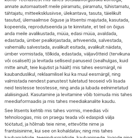
annate automaatselt meile piiramatu, piiramatu, tühistamatu,
tähtajatu, mitteeksklusiivse, ülekantava, tasuta, täielikult
tasutud, ülemaailmse õiguse ja litsentsi majutada, kasutada,
kopeerida, reprodutseerida ja te kinnitate, et teil on õigus
anda meile avalikustada, müüa, edasi müüa, avaldada,
edastada, ümber pealkirjastada, arhiveerida, salvestada,
vahemällu salvestada, avalikult esitada, avalikult näidata,
ümber vormistada, tõlkida, edastada, väljavõtteid (tervikuna
või osaliselt) ja levitada selliseid panuseid (sealhulgas, kuid
mitte ainult, teie kujutist ja häält) mis tahes eesmärgil, nii
kaubanduslikul, reklaamilisel kui ka muul eesmärgil, ning
valmistada nendest panustest tuletatud teoseid või lisada
neid teistesse teostesse, ning anda ja lubada eelnimetatud
alaliisinguid. Kasutamine ja levitamine võib toimuda mis tahes
meediaformaadis ja mis tahes meediakanalite kaudu.
See litsents kehtib mis tahes vormis, meedias või
tehnoloogias, mis on praegu teada või edaspidi välja
töötatud, ja hõlmab teie nime, ettevõtte nime ja
frantsiisinime, kui see on kohaldatav, ning mis tahes
kaubamärkide, teenindusmärkide, kaubanimede, logode ning