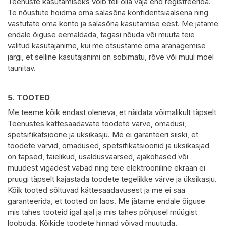
Teenuste kasutamiseks võib teil olla vaja end registreerida.
Te nõustute hoidma oma salasõna konfidentsiaalsena ning
vastutate oma konto ja salasõna kasutamise eest. Me jätame
endale õiguse eemaldada, tagasi nõuda või muuta teie
valitud kasutajanime, kui me otsustame oma äranägemise
järgi, et selline kasutajanimi on sobimatu, rõve või muul moel
taunitav.
5.
TOOTED
Me teeme kõik endast oleneva, et näidata võimalikult täpselt
Teenustes kättesaadavate toodete värve, omadusi,
spetsifikatsioone ja üksikasju. Me ei garanteeri siiski, et
toodete värvid, omadused, spetsifikatsioonid ja üksikasjad
on täpsed, täielikud, usaldusväärsed, ajakohased või
muudest vigadest vabad ning teie elektrooniline ekraan ei
pruugi täpselt kajastada toodete tegelikke värve ja üksikasju.
Kõik tooted sõltuvad kättesaadavusest ja me ei saa
garanteerida, et tooted on laos. Me jätame endale õiguse
mis tahes tooteid igal ajal ja mis tahes põhjusel müügist
loobuda. Kõikide toodete hinnad võivad muutuda.