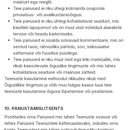
määrust ega reeglit.
Teie panused ei riku ühegi kolmanda osapoole
privaatsus- või avalikustamisõigusi.
Teie panused ei riku ühtegi kohaldatavat seadust, mis
käsitleb lapspornot või on muul viisil mõeldud alaealiste
tervise või heaolu kaitsmiseks.
Teie panused ei sisalda solvavaid kommentaare, mis on
seotud rassi, rahvusliku päritolu, soo, seksuaalse
sättumuse või füüsilise puudega.
Teie panused ei riku muul viisil ega linki materjalile, mis
rikub käesolevate õiguslike tingimuste või mis tahes
kohaldatava seaduse või määruse sätteid.
Teenuste kasutamine eeltoodut rikkudes rikub neid
Õiguslikke tingimusi ja võib muu hulgas kaasa tuua teie
teenuste kasutamise õiguse lõpetamise või peatamise.
10.
PANUSTAMISLITSENTS
Postitades oma Panused mis tahes Teenuste osasse või
tehes Panused Teenustele kättesaadavaks, sidudes oma
konto Teenustest mis tahes sotsiaalvõrgustiku kontoga,