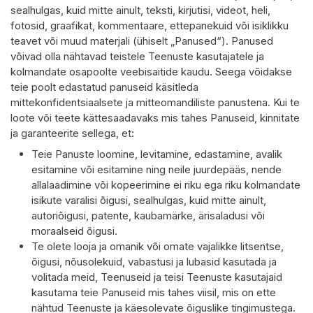
sealhulgas, kuid mitte ainult, teksti, kirjutisi, videot, heli,
fotosid, graafikat, kommentaare, ettepanekuid või isiklikku
teavet või muud materjali (ühiselt „Panused“). Panused
võivad olla nähtavad teistele Teenuste kasutajatele ja
kolmandate osapoolte veebisaitide kaudu. Seega võidakse
teie poolt edastatud panuseid käsitleda
mittekonfidentsiaalsete ja mitteomandiliste panustena. Kui te
loote või teete kättesaadavaks mis tahes Panuseid, kinnitate
ja garanteerite sellega, et:
Teie Panuste loomine, levitamine, edastamine, avalik
esitamine või esitamine ning neile juurdepääs, nende
allalaadimine või kopeerimine ei riku ega riku kolmandate
isikute varalisi õigusi, sealhulgas, kuid mitte ainult,
autoriõigusi, patente, kaubamärke, ärisaladusi või
moraalseid õigusi.
Te olete looja ja omanik või omate vajalikke litsentse,
õigusi, nõusolekuid, vabastusi ja lubasid kasutada ja
volitada meid, Teenuseid ja teisi Teenuste kasutajaid
kasutama teie Panuseid mis tahes viisil, mis on ette
nähtud Teenuste ja käesolevate õiguslike tingimustega.