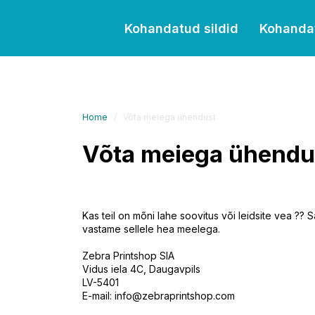
Kohandatud sildid
Kohanda
Home
Võta meiega ühendust
Võta meiega ühendu
Kas teil on mõni lahe soovitus või leidsite vea ??
vastame sellele hea meelega.
Zebra Printshop SIA
Vidus iela 4C, Daugavpils
LV-5401
E-mail:
info@zebraprintshop.com