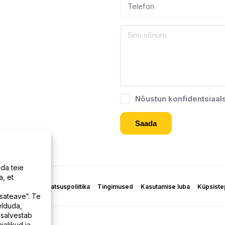
Nõustun konfidentsiaal
da teie
, et
imetamine
Privaatsuspoliitika
Tingimused
Kasutamise luba
Küpsistep
isateave“. Te
elduda,
 salvestab
jalikud ja