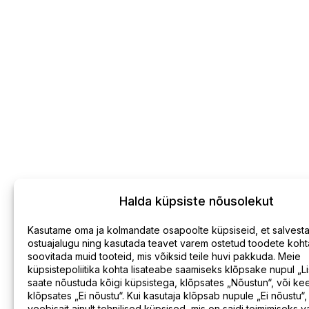
Halda küpsiste nõusolekut
Kasutame oma ja kolmandate osapoolte küpsiseid, et salvesta
ostuajalugu ning kasutada teavet varem ostetud toodete kohta
soovitada muid tooteid, mis võiksid teile huvi pakkuda. Meie
Võta meiega ühendust
Kohaleto
küpsistepoliitika kohta lisateabe saamiseks klõpsake nupul „L
saate nõustuda kõigi küpsistega, klõpsates „Nõustun“, või ke
klõpsates „Ei nõustu“. Kui kasutaja klõpsab nupule „Ei nõustu“,
veebisait ainult tehnilised küpsised, mis on saidi toimimiseks va