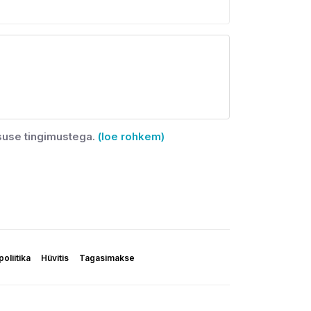
suse tingimustega.
(loe rohkem)
oliitika
Hüvitis
Tagasimakse