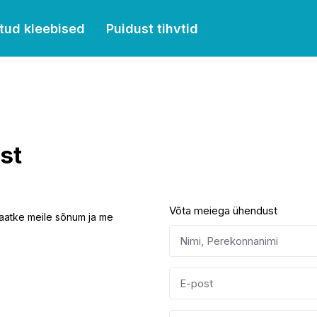
tud kleebised
Puidust tihvtid
st
Võta meiega ühendust
 Saatke meile sõnum ja me