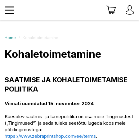
Home
Kohaletoimetamine
Kohaletoimetamine
SAATMISE JA KOHALETOIMETAMISE
POLIITIKA
Viimati uuendatud 15. november 2024
Käesolev saatmis- ja tarnepoliitika on osa meie Tingimustest
(„Tingimused“) ja seda tuleks seetõttu lugeda koos meie
põhitingimustega:
https://www.zebraprintshop.com/ee/terms
.