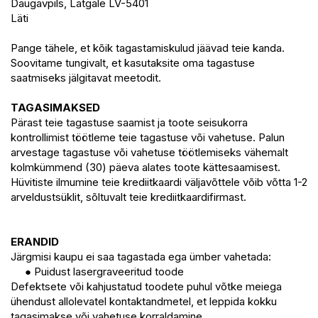
Daugavpils, Latgale LV-5401
Läti
Pange tähele, et kõik tagastamiskulud jäävad teie kanda.
Soovitame tungivalt, et kasutaksite oma tagastuse
saatmiseks jälgitavat meetodit.
TAGASIMAKSED
Pärast teie tagastuse saamist ja toote seisukorra
kontrollimist töötleme teie tagastuse või vahetuse. Palun
arvestage tagastuse või vahetuse töötlemiseks vähemalt
kolmkümmend (30) päeva alates toote kättesaamisest.
Hüvitiste ilmumine teie krediitkaardi väljavõttele võib võtta 1-2
arveldustsüklit, sõltuvalt teie krediitkaardifirmast.
ERANDID
Järgmisi kaupu ei saa tagastada ega ümber vahetada:
● Puidust lasergraveeritud toode
Defektsete või kahjustatud toodete puhul võtke meiega
ühendust allolevatel kontaktandmetel, et leppida kokku
tagasimakse või vahetuse korraldamine.