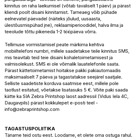
kinnitus on raha laekumisel (võtab tavaliselt 1 päev) ja pärast
kliendi poolt disaini kinnitamist. Tarneaeg võib pühade
eelnevatel päevadel (näiteks jõulud, uusaasta,
ülestõusmispühad jne), reklaamiperioodidel, halva ilma ja
teeolude tõttu pikeneda 1-2 tööpäeva võrra.
Tellimuse vormistamisel peate märkima kehtiva
mobiiltelefoni numbri, millele saadetakse teile kinnitus SMS,
mis teavitab teid teie disaini kohaletoimetamisest ja
valmisolekust. SMS ei ole võimalik lauatelefonile saata.
Pärast kättetoimetamist hoitakse pakki pakiautomaadis
maksimaalselt 7 päeva ja tagastatakse seejärel saatjale.
Selliste saadetiste korduva saatmise eest, millele pole
taotlust esitatud, võetakse lisatasuks 5 €. Võite paki saada
kätte ka SIA Zebra Printshop laost aadressil (Vidus Iela 4C,
Daugavpils) pärast kokkulepet e-posti teel -
info@zebraprintshop.com
TAGASTUSPOLIITIKA
Täname teid ostu eest. Loodame, et olete oma ostuga rahul.