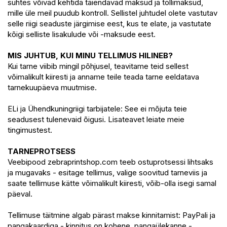
suhtes võivad kehtida täiendavad maksud ja tollimaksud,
mille üle meil puudub kontroll. Sellistel juhtudel olete vastutav
selle riigi seaduste järgimise eest, kus te elate, ja vastutate
kõigi selliste lisakulude või -maksude eest.
MIS JUHTUB, KUI MINU TELLIMUS HILINEB?
Kui tarne viibib mingil põhjusel, teavitame teid sellest
võimalikult kiiresti ja anname teile teada tarne eeldatava
tarnekuupäeva muutmise.
ELi ja Ühendkuningriigi tarbijatele: See ei mõjuta teie
seadusest tulenevaid õigusi. Lisateavet leiate meie
tingimustest.
TARNEPROTSESS
Veebipood zebraprintshop.com teeb ostuprotsessi lihtsaks
ja mugavaks - esitage tellimus, valige soovitud tarneviis ja
saate tellimuse kätte võimalikult kiiresti, võib-olla isegi samal
päeval.
Tellimuse täitmine algab pärast makse kinnitamist: PayPali ja
pangakaardiga - kinnitus on kohene, pangaülekanne -