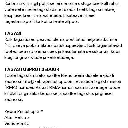
Kui te siiski mingil põhjusel ei ole oma ostuga täielikult rahul,
võite selle meile tagastada, et saada täielik tagasimakse,
kaupluse krediit või vahetada. Lisateavet meie
tagastamispoliitika kohta leiate allpool.
TAGASI
Kõik tagastused peavad olema postitatud neljateistkümne
(14) päeva jooksul alates ostukuupäevast. Kõik tagastatavad
tooted peavad olema uues ja kasutamata seisukorras, koos
kõigi originaalsiltide ja -etikettidega.
TAGASTUSPROTSEDUUR
Toote tagastamiseks saatke klienditeenindusele e-posti
aadressil
info@zebraprintshop.com
, et saada tagastamisloa
(RMA) number. Pärast RMA-numbri saamist asetage toode
kindlalt originaalpakendisse ja saatke tagastus järgmisel
aadressil:
Zebra Printshop SIA
Attn: Returns
Vidus iela 4C