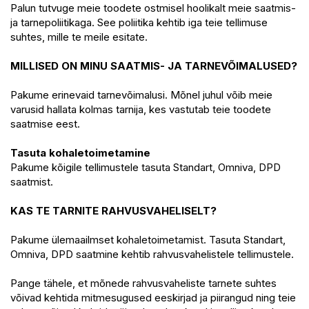
Palun tutvuge meie toodete ostmisel hoolikalt meie saatmis-
ja tarnepoliitikaga. See poliitika kehtib iga teie tellimuse
suhtes, mille te meile esitate.
MILLISED ON MINU SAATMIS- JA TARNEVÕIMALUSED?
Pakume erinevaid tarnevõimalusi. Mõnel juhul võib meie
varusid hallata kolmas tarnija, kes vastutab teie toodete
saatmise eest.
Tasuta kohaletoimetamine
Pakume kõigile tellimustele tasuta Standart, Omniva, DPD
saatmist.
KAS TE TARNITE RAHVUSVAHELISELT?
Pakume ülemaailmset kohaletoimetamist. Tasuta Standart,
Omniva, DPD saatmine kehtib rahvusvahelistele tellimustele.
Pange tähele, et mõnede rahvusvaheliste tarnete suhtes
võivad kehtida mitmesugused eeskirjad ja piirangud ning teie