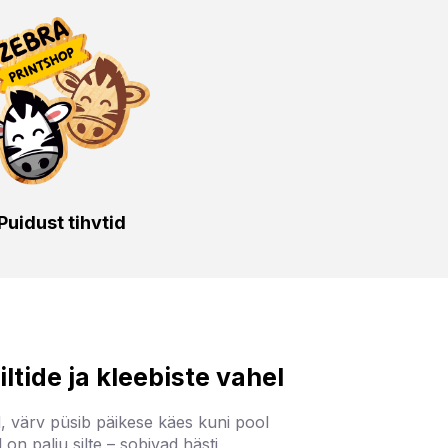
Puidust tihvtid
iltide ja kleebiste vahel
, värv püsib päikese käes kuni pool
 on palju silte – sobivad hästi