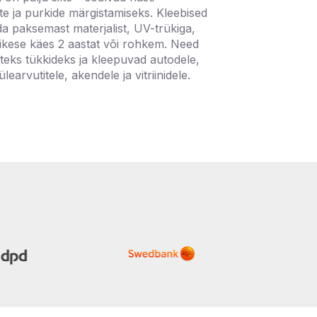
te ja purkide märgistamiseks. Kleebised
a paksemast materjalist, UV-trükiga,
ikese käes 2 aastat või rohkem. Need
uteks tükkideks ja kleepuvad autodele,
earvutitele, akendele ja vitriinidele.