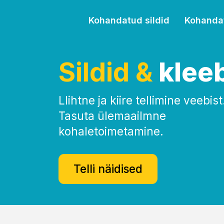
Kohandatud sildid
Kohanda
Sildid &
klee
Llihtne ja kiire tellimine veebist
Tasuta ülemaailmne
kohaletoimetamine.
Telli näidised