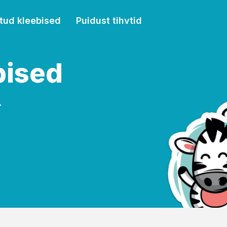
tud kleebised
Puidust tihvtid
bised
.